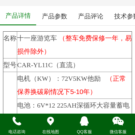
产品详情
产品参数
产品评论
技术参
名称
十一座游览车
（
整车免费保修一年，易
损件除外）
型号
CAR-YL11C
（直流）
电机（KW）：72V5KW他励
（正常
保养换碳刷情况下
5-10
年）
电池：6V*12 225AH
深循环大容量蓄电
池
（充放电
750
次，正常使用两年左
右）
电话咨询
在线地图
QQ客服
微信客服