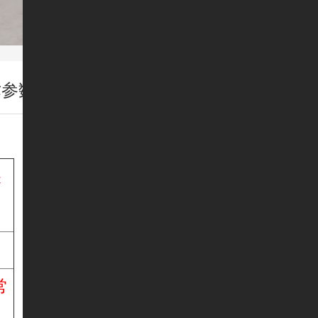
术参数
保
常