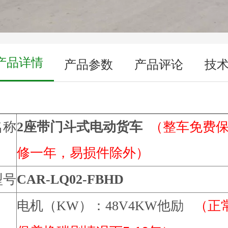
产品详情
产品参数
产品评论
技
名称
2
座带门斗式电动货车
（
整车免费
修一年，易损件除外）
型号
CAR-LQ02-FBHD
电机（KW）：48V4KW他励
（正