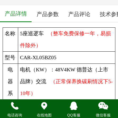
产品详情
产品参数
产品评论
技术参
名称
5座巡逻车
（
整车免费保修一年，易损
件除外）
型号
CAR
-
XL05BZ05
电
电机（KW）：48V4KW
德普达（上市
器
品牌）
交流
（正常保养换碳刷情况下
5-
系
10
年）
统
电话咨询
在线地图
QQ客服
微信客服
电池：
48V
超威（上市品牌）免维护
深